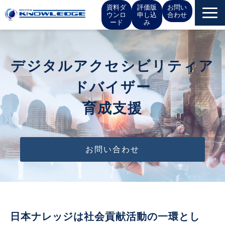
資料ダ
評価版
お問い
ウンロ
申し込
合わせ
ード
み
サービス一覧
デジタルアクセシビリティア
お役立ち情報
ドバイザー
イベント
育成支援
お知らせ
お問い合わせ
IR情報
会社概要
日本ナレッジは社会貢献活動の一環とし
採用情報