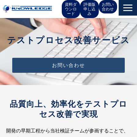
資料ダ
評価版
お問い
ウンロ
申し込
合わせ
ード
み
サービス一覧
テストプロセス改善サービス
お役立ち情報
イベント
お問い合わせ
お知らせ
IR情報
品質向上、効率化をテストプロ
セス改善で実現
会社概要
開発の早期工程から当社検証チームが参画することで、
採用情報