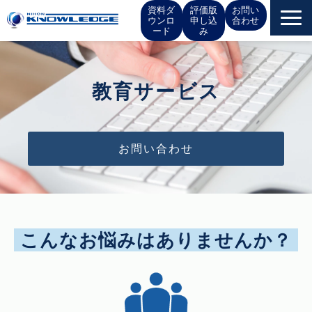
資料ダ
評価版
お問い
ウンロ
申し込
合わせ
ード
み
サービス一覧
教育サービス
お役立ち情報
イベント
お問い合わせ
お知らせ
IR情報
こんなお悩みはありませんか？
会社概要
採用情報