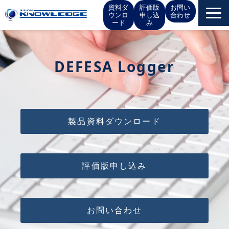
資料ダ
評価版
お問い
ウンロ
申し込
合わせ
ード
み
サービス一覧
DEFESA Logger
お役立ち情報
イベント
製品資料ダウンロード
お知らせ
IR情報
評価版申し込み
会社概要
お問い合わせ
採用情報