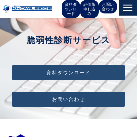
資料ダ
評価版
お問い
ウンロ
申し込
合わせ
ード
み
サービス一覧
脆弱性診断サービス
お役立ち情報
イベント
資料ダウンロード
お知らせ
IR情報
お問い合わせ
会社概要
採用情報