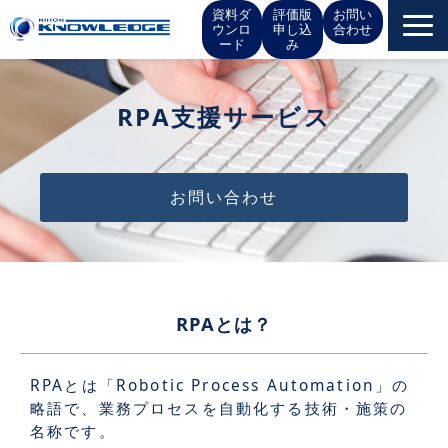
資料ダ
評価版
お問い
ウンロ
申し込
合わせ
ード
み
サービス一覧
RPA支援サービス
お役立ち情報
お問い合わせ
イベント
お知らせ
IR情報
RPAとは？
会社概要
RPAとは「Robotic Process Automation」の
略語で、業務プロセスを自動化する技術・施策の
採用情報
名称です。