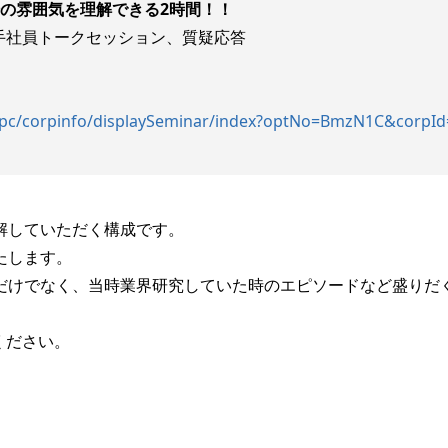
の雰囲気を理解できる2時間！！
手社員トークセッション、質疑応答
26/pc/corpinfo/displaySeminar/index?optNo=BmzN1C&corpI
解していただく構成です。
たします。
だけでなく、当時業界研究していた時のエピソードなど盛りだ
ください。