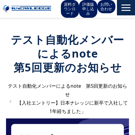
資料ダ
評価版
お問い
ウンロ
申し込
合わせ
ード
み
サービス一覧
テスト自動化メンバー
お役立ち情報
によるnote
イベント
第5回更新のお知らせ
お知らせ
テスト自動化メンバーによるnote 第5回更新のお知ら
せ
IR情報
「
【入社エントリー】日本ナレッジに新卒で入社して
1年経ちました
」
会社概要
採用情報