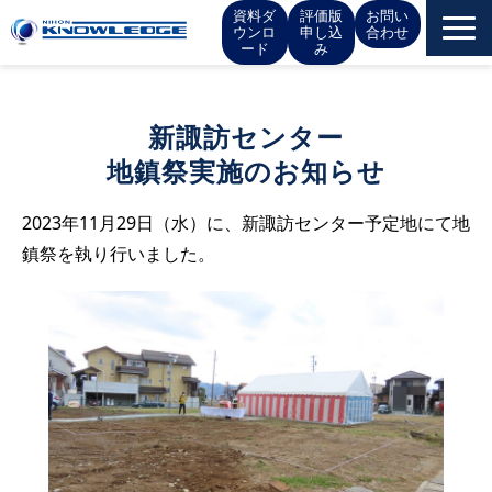
資料ダ
評価版
お問い
ウンロ
申し込
合わせ
ード
み
サービス一覧
新諏訪センター
お役立ち情報
地鎮祭実施のお知らせ
イベント
2023年11月29日（水）に、新諏訪センター予定地にて地
鎮祭を執り行いました。
お知らせ
IR情報
会社概要
採用情報