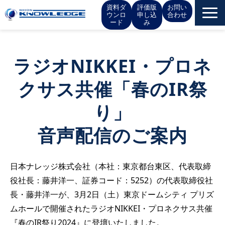
資料ダ
評価版
お問い
ウンロ
申し込
合わせ
ード
み
サービス一覧
ラジオNIKKEI・プロネ
お役立ち情報
クサス共催「春のIR祭
イベント
り」
音声配信のご案内
お知らせ
IR情報
日本ナレッジ株式会社（本社：東京都台東区、代表取締
役社長：藤井洋一、証券コード：5252）の代表取締役社
会社概要
長・藤井洋一が、3月2日（土）東京ドームシティ プリズ
ムホールで開催されたラジオNIKKEI・プロネクサス共催
採用情報
『春のIR祭り2024』に登壇いたしました。