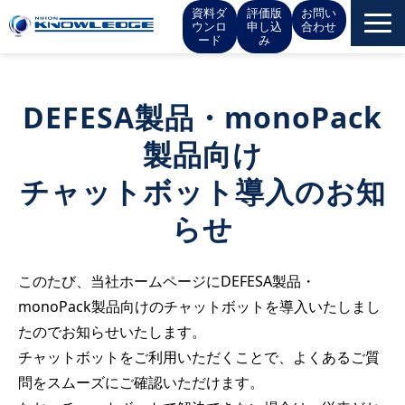
資料ダ
評価版
お問い
ウンロ
申し込
合わせ
ード
み
サービス一覧
DEFESA製品・monoPack
お役立ち情報
製品向け
チャットボット導入のお知
イベント
らせ
お知らせ
このたび、当社ホームページにDEFESA製品・
IR情報
monoPack製品向けのチャットボットを導入いたしまし
たのでお知らせいたします。
会社概要
チャットボットをご利用いただくことで、よくあるご質
問をスムーズにご確認いただけます。
採用情報