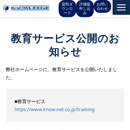
資料ダ
評価版
お問い
ウンロ
申し込
合わせ
ード
み
サービス一覧
教育サービス公開のお
お役立ち情報
知らせ
イベント
弊社ホームページに、教育サービスを公開いたしまし
お知らせ
た。
IR情報
■教育サービス
会社概要
https://www.know-net.co.jp/training
採用情報