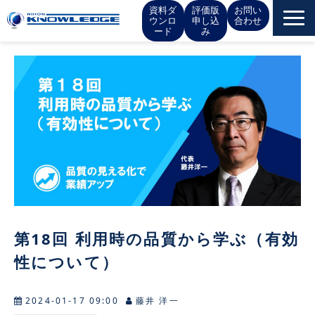
資料ダ
評価版
お問い
ウンロ
申し込
合わせ
ード
み
サービス一覧
お役立ち情報
イベント
お知らせ
IR情報
第18回 利用時の品質から学ぶ（有効
性について）
会社概要
採用情報
2024-01-17 09:00
藤井 洋一