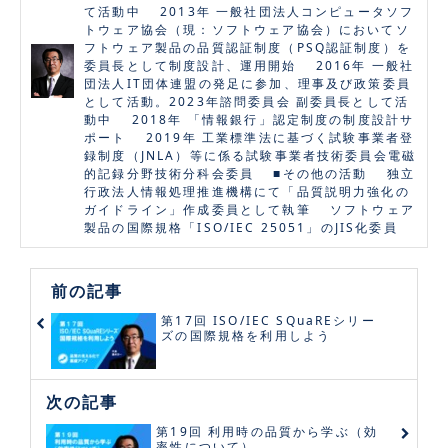
て活動中 2013年 一般社団法人コンピュータソフ
トウェア協会（現：ソフトウェア協会）においてソ
フトウェア製品の品質認証制度（PSQ認証制度）を
委員長として制度設計、運用開始 2016年 一般社
団法人IT団体連盟の発足に参加、理事及び政策委員
として活動。2023年諮問委員会 副委員長として活
動中 2018年 「情報銀行」認定制度の制度設計サ
ポート 2019年 工業標準法に基づく試験事業者登
録制度（JNLA）等に係る試験事業者技術委員会電磁
的記録分野技術分科会委員 ■その他の活動 独立
行政法人情報処理推進機構にて「品質説明力強化の
ガイドライン」作成委員として執筆 ソフトウェア
製品の国際規格「ISO/IEC 25051」のJIS化委員
前の記事
第17回 ISO/IEC SQuaREシリー
ズの国際規格を利用しよう
次の記事
第19回 利用時の品質から学ぶ（効
率性について）